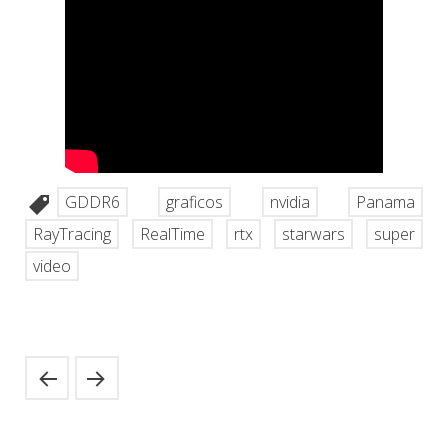
GDDR6
graficos
nvidia
Panama
RayTracing
RealTime
rtx
starwars
super
video